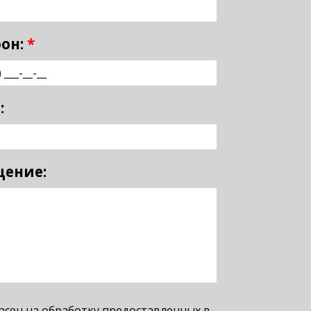
он:
*
:
щение:
ласен на обработку предоставленных в